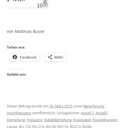
von Matthias Busse
Teilen mit:
Facebook
Mehr
Gefällt mir:
Dieser Beitrag wurde am
16. März 2015
unter
Berechnung
,
Hochfrequenz
veröffentlicht. Schlagwörter:
Aircell 7
,
Aircell7
,
Dämpfung
,
Frequenz
,
Kabeldämpfung
,
Koaxkabel
,
Koaxleitungen
,
Länge
,
RG 174
,
RG 213
,
RG 58
,
RG174
,
RG213
,
RG58
.