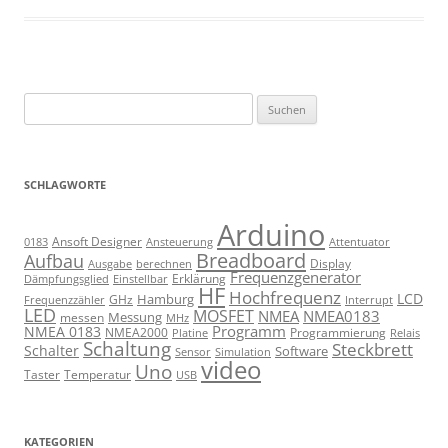
Suchen
nach:
SCHLAGWORTE
Arduino
Ansoft Designer
Ansteuerung
Attentuator
0183
Breadboard
Aufbau
Display
Ausgabe
berechnen
Frequenzgenerator
Erklärung
Dämpfungsglied
Einstellbar
HF
Hochfrequenz
LCD
Hamburg
GHz
Frequenzzähler
Interrupt
LED
MOSFET
NMEA
NMEA0183
Messung
messen
MHz
Programm
NMEA 0183
NMEA2000
Programmierung
Relais
Platine
Schaltung
Steckbrett
Schalter
Software
Sensor
Simulation
video
Uno
Taster
Temperatur
USB
KATEGORIEN