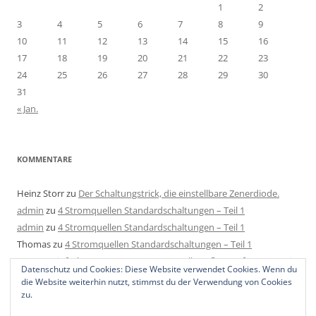
1
2
3
4
5
6
7
8
9
10
11
12
13
14
15
16
17
18
19
20
21
22
23
24
25
26
27
28
29
30
31
« Jan.
KOMMENTARE
Heinz Storr
zu
Der Schaltungstrick, die einstellbare Zenerdiode.
admin
zu
4 Stromquellen Standardschaltungen – Teil 1
admin
zu
4 Stromquellen Standardschaltungen – Teil 1
Thomas
zu
4 Stromquellen Standardschaltungen – Teil 1
Mats
zu
Einfache LED Konstantstromquelle aufbauen für 4-40V mit
Datenschutz und Cookies: Diese Website verwendet Cookies. Wenn du
2 Bauteilen, 1 Regler und 1 Widerstand.
die Website weiterhin nutzt, stimmst du der Verwendung von Cookies
zu.