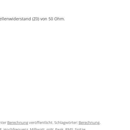
ellenwiderstand (Z0) von 50 Ohm.
nter
Berechnung
veröffentlicht. Schlagwörter:
Berechnung
,
F
,
Hochfrequenz
,
Milliwatt
,
mW
,
Peak
,
RMS
,
Spitze
,