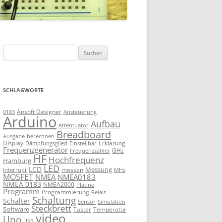
Suchen
nach:
SCHLAGWORTE
Ansoft Designer
Ansteuerung
0183
Arduino
Aufbau
Attentuator
Breadboard
Ausgabe
berechnen
Display
Erklärung
Dämpfungsglied
Einstellbar
Frequenzgenerator
GHz
Frequenzzähler
HF
Hochfrequenz
Hamburg
LED
LCD
Messung
messen
Interrupt
MHz
MOSFET
NMEA
NMEA0183
NMEA 0183
NMEA2000
Platine
Programm
Programmierung
Relais
Schaltung
Schalter
Sensor
Simulation
Steckbrett
Software
Taster
Temperatur
video
Uno
USB