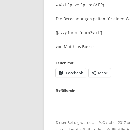
– Volt Spitze Spitze (V PP)
Die Berechnungen gelten für einen W
[jazzy form=“dbm2volt“]
von Matthias Busse
Teilen mit:
Facebook
Mehr
Gefällt mir:
Dieser Beitrag wurde am
9. Oktober 2017
u
calculation
,
db W
,
dbm
,
dm mW
,
Effektiv
,
H