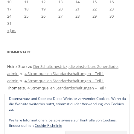
10
11
12
13
14
15
16
17
18
19
20
21
22
23
24
25
26
27
28
29
30
31
« Jan.
KOMMENTARE
Heinz Storr
zu
Der Schaltungstrick, die einstellbare Zenerdiode.
admin
zu
4 Stromquellen Standardschaltungen – Teil 1
admin
zu
4 Stromquellen Standardschaltungen – Teil 1
Thomas
zu
4 Stromquellen Standardschaltungen – Teil 1
Mats
zu
Einfache LED Konstantstromquelle aufbauen für 4-40V mit
Datenschutz und Cookies: Diese Website verwendet Cookies. Wenn du
2 Bauteilen, 1 Regler und 1 Widerstand.
die Website weiterhin nutzt, stimmst du der Verwendung von Cookies
zu.
Weitere Informationen, beispielsweise zur Kontrolle von Cookies,
findest du hier:
Cookie-Richtlinie