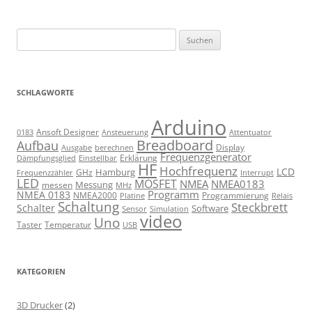
Suchen
nach:
SCHLAGWORTE
Arduino
Ansoft Designer
Ansteuerung
Attentuator
0183
Breadboard
Aufbau
Display
Ausgabe
berechnen
Frequenzgenerator
Erklärung
Dämpfungsglied
Einstellbar
HF
Hochfrequenz
LCD
Hamburg
GHz
Frequenzzähler
Interrupt
LED
MOSFET
NMEA
NMEA0183
Messung
messen
MHz
Programm
NMEA 0183
NMEA2000
Programmierung
Relais
Platine
Schaltung
Steckbrett
Schalter
Software
Sensor
Simulation
video
Uno
Taster
Temperatur
USB
KATEGORIEN
3D Drucker
(2)