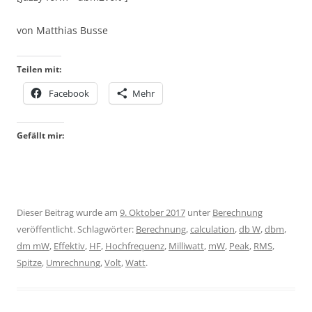
von Matthias Busse
Teilen mit:
Facebook
Mehr
Gefällt mir:
Dieser Beitrag wurde am
9. Oktober 2017
unter
Berechnung
veröffentlicht. Schlagwörter:
Berechnung
,
calculation
,
db W
,
dbm
,
dm mW
,
Effektiv
,
HF
,
Hochfrequenz
,
Milliwatt
,
mW
,
Peak
,
RMS
,
Spitze
,
Umrechnung
,
Volt
,
Watt
.