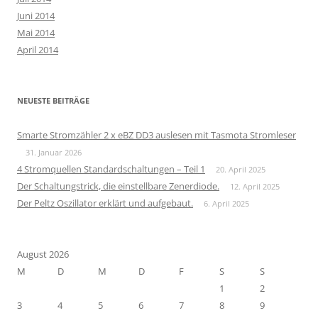
Juni 2014
Mai 2014
April 2014
NEUESTE BEITRÄGE
Smarte Stromzähler 2 x eBZ DD3 auslesen mit Tasmota Stromleser
31. Januar 2026
4 Stromquellen Standardschaltungen – Teil 1
20. April 2025
Der Schaltungstrick, die einstellbare Zenerdiode.
12. April 2025
Der Peltz Oszillator erklärt und aufgebaut.
6. April 2025
August 2026
M
D
M
D
F
S
S
1
2
3
4
5
6
7
8
9