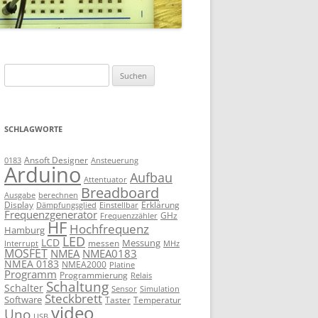
Suchen
nach:
SCHLAGWORTE
Ansoft Designer
Ansteuerung
0183
Arduino
Aufbau
Attentuator
Breadboard
Ausgabe
berechnen
Display
Erklärung
Dämpfungsglied
Einstellbar
Frequenzgenerator
GHz
Frequenzzähler
HF
Hochfrequenz
Hamburg
LED
LCD
Messung
messen
Interrupt
MHz
MOSFET
NMEA
NMEA0183
NMEA 0183
NMEA2000
Platine
Programm
Programmierung
Relais
Schaltung
Schalter
Sensor
Simulation
Steckbrett
Software
Taster
Temperatur
video
Uno
USB