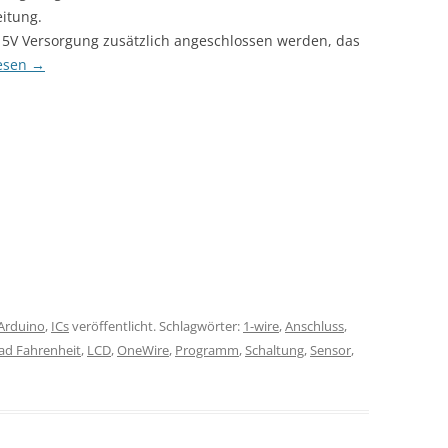
itung.
e 5V Versorgung zusätzlich angeschlossen werden, das
lesen
→
Arduino
,
ICs
veröffentlicht. Schlagwörter:
1-wire
,
Anschluss
,
ad Fahrenheit
,
LCD
,
OneWire
,
Programm
,
Schaltung
,
Sensor
,