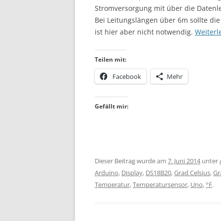
Stromversorgung mit über die Datenle
Bei Leitungslängen über 6m sollte di
ist hier aber nicht notwendig.
Weiter
Teilen mit:
Facebook
Mehr
Gefällt mir:
Dieser Beitrag wurde am
7. Juni 2014
unter
Arduino
,
Display
,
DS18B20
,
Grad Celsius
,
Gr
Temperatur
,
Temperatursensor
,
Uno
,
°F
.