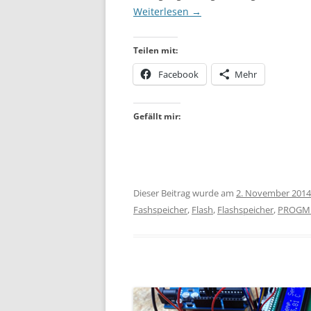
Weiterlesen
→
Teilen mit:
Facebook
Mehr
Gefällt mir:
Dieser Beitrag wurde am
2. November 2014
Fashspeicher
,
Flash
,
Flashspeicher
,
PROGM