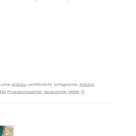
unter
Arduino
veröffentlicht. Schlagwörter:
Arduino
,
EM
,
Programmspeicher
,
Serial.println
,
SRAM
,
°F
.