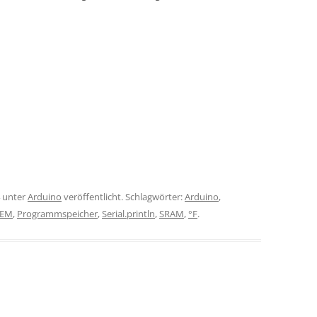
unter
Arduino
veröffentlicht. Schlagwörter:
Arduino
,
EM
,
Programmspeicher
,
Serial.println
,
SRAM
,
°F
.