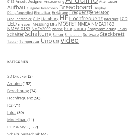
Ansoft Designer
Ansteuerung
Attentuator
0183
Breadboard
Aufbau
Display
Ausgabe
berechnen
Frequenzgenerator
Erklärung
Dämpfungsglied
Einstellbar
HF
Hochfrequenz
LCD
Hamburg
GHz
Frequenzzähler
Interrupt
LED
MOSFET
NMEA
NMEA0183
Messung
messen
MHz
Programm
NMEA 0183
NMEA2000
Programmierung
Relais
Platine
Schaltung
Steckbrett
Schalter
Software
Sensor
Simulation
video
Uno
Taster
Temperatur
USB
KATEGORIEN
3D Drucker
(2)
Arduino
(152)
Berechnung
(34)
Hochfrequenz
(56)
ICs
(71)
Infos
(30)
Modellbau
(11)
PHP & MySQL
(7)
Schaltungstechnik
(44)