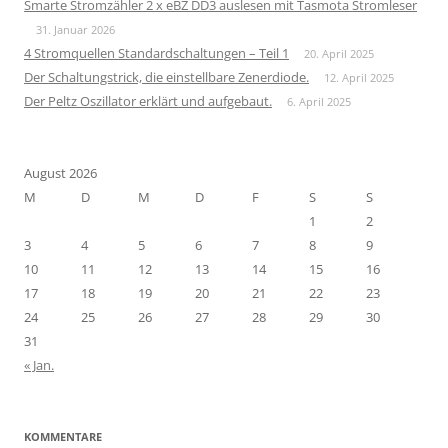
Smarte Stromzähler 2 x eBZ DD3 auslesen mit Tasmota Stromleser
31. Januar 2026
4 Stromquellen Standardschaltungen – Teil 1
20. April 2025
Der Schaltungstrick, die einstellbare Zenerdiode.
12. April 2025
Der Peltz Oszillator erklärt und aufgebaut.
6. April 2025
August 2026
M
D
M
D
F
S
S
1
2
3
4
5
6
7
8
9
10
11
12
13
14
15
16
17
18
19
20
21
22
23
24
25
26
27
28
29
30
31
« Jan.
KOMMENTARE