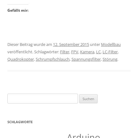
Gefällt mir:
Dieser Beitrag wurde am
12. September 2015
unter
Modellbau
veröffentlicht. Schlagwörter:
Filter
,
FPV
,
Kamera
,
LC
,
LC-Filter
,
Quadrokopter
,
Schrumpfschlauch
,
Spannungsfilter
,
Störung
.
Suchen
nach:
SCHLAGWORTE
Arduino