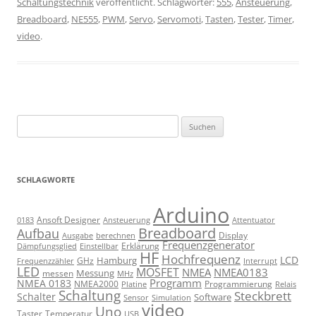
Schaltungstechnik
veröffentlicht. Schlagwörter:
555
,
Ansteuerung
,
Breadboard
,
NE555
,
PWM
,
Servo
,
Servomoti
,
Tasten
,
Tester
,
Timer
,
video
.
Suchen
nach:
SCHLAGWORTE
Arduino
Ansoft Designer
Ansteuerung
Attentuator
0183
Breadboard
Aufbau
Display
Ausgabe
berechnen
Frequenzgenerator
Erklärung
Dämpfungsglied
Einstellbar
HF
Hochfrequenz
LCD
Hamburg
GHz
Frequenzzähler
Interrupt
LED
MOSFET
NMEA
NMEA0183
Messung
messen
MHz
Programm
NMEA 0183
NMEA2000
Programmierung
Relais
Platine
Schaltung
Steckbrett
Schalter
Software
Sensor
Simulation
video
Uno
Taster
Temperatur
USB