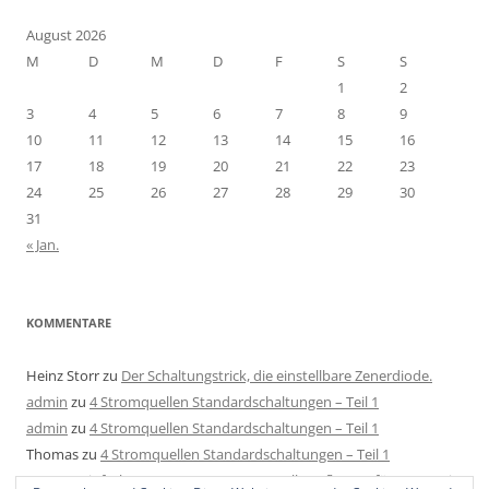
August 2026
M
D
M
D
F
S
S
1
2
3
4
5
6
7
8
9
10
11
12
13
14
15
16
17
18
19
20
21
22
23
24
25
26
27
28
29
30
31
« Jan.
KOMMENTARE
Heinz Storr
zu
Der Schaltungstrick, die einstellbare Zenerdiode.
admin
zu
4 Stromquellen Standardschaltungen – Teil 1
admin
zu
4 Stromquellen Standardschaltungen – Teil 1
Thomas
zu
4 Stromquellen Standardschaltungen – Teil 1
Mats
zu
Einfache LED Konstantstromquelle aufbauen für 4-40V mit