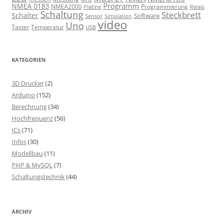
Programm
NMEA 0183
NMEA2000
Programmierung
Relais
Platine
Schaltung
Steckbrett
Schalter
Software
Sensor
Simulation
video
Uno
Taster
Temperatur
USB
KATEGORIEN
3D Drucker
(2)
Arduino
(152)
Berechnung
(34)
Hochfrequenz
(56)
ICs
(71)
Infos
(30)
Modellbau
(11)
PHP & MySQL
(7)
Schaltungstechnik
(44)
ARCHIV