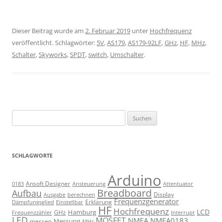
Dieser Beitrag wurde am
2. Februar 2019
unter
Hochfrequenz
veröffentlicht. Schlagwörter:
5V
,
AS179
,
AS179-92LF
,
GHz
,
HF
,
MHz
,
Schalter
,
Skyworks
,
SPDT
,
switch
,
Umschalter
.
Suchen
nach:
SCHLAGWORTE
Arduino
Ansoft Designer
Ansteuerung
Attentuator
0183
Breadboard
Aufbau
Display
Ausgabe
berechnen
Frequenzgenerator
Erklärung
Dämpfungsglied
Einstellbar
HF
Hochfrequenz
LCD
Hamburg
GHz
Frequenzzähler
Interrupt
LED
MOSFET
NMEA
NMEA0183
Messung
messen
MHz