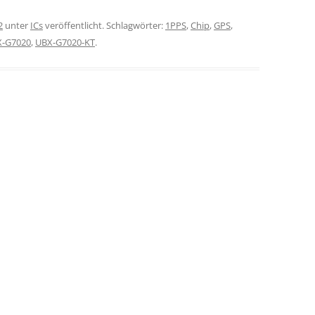
2
unter
ICs
veröffentlicht. Schlagwörter:
1PPS
,
Chip
,
GPS
,
-G7020
,
UBX-G7020-KT
.