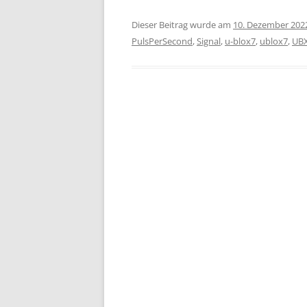
Dieser Beitrag wurde am
10. Dezember 202
PulsPerSecond
,
Signal
,
u-blox7
,
ublox7
,
UBX