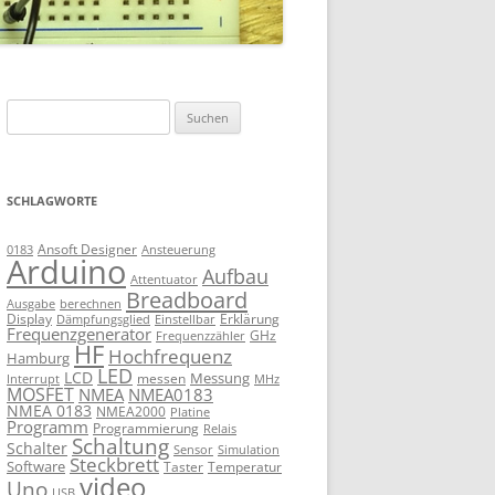
Suchen
nach:
SCHLAGWORTE
Ansoft Designer
Ansteuerung
0183
Arduino
Aufbau
Attentuator
Breadboard
Ausgabe
berechnen
Display
Erklärung
Dämpfungsglied
Einstellbar
Frequenzgenerator
GHz
Frequenzzähler
HF
Hochfrequenz
Hamburg
LED
LCD
Messung
messen
Interrupt
MHz
MOSFET
NMEA
NMEA0183
NMEA 0183
NMEA2000
Platine
Programm
Programmierung
Relais
Schaltung
Schalter
Sensor
Simulation
Steckbrett
Software
Taster
Temperatur
video
Uno
USB