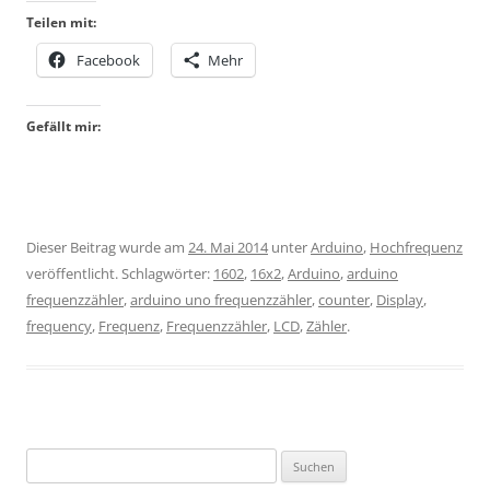
Teilen mit:
Facebook
Mehr
Gefällt mir:
Dieser Beitrag wurde am
24. Mai 2014
unter
Arduino
,
Hochfrequenz
veröffentlicht. Schlagwörter:
1602
,
16x2
,
Arduino
,
arduino
frequenzzähler
,
arduino uno frequenzzähler
,
counter
,
Display
,
frequency
,
Frequenz
,
Frequenzzähler
,
LCD
,
Zähler
.
Suchen
nach: