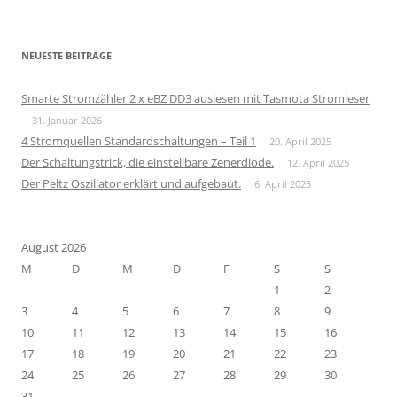
NEUESTE BEITRÄGE
Smarte Stromzähler 2 x eBZ DD3 auslesen mit Tasmota Stromleser
31. Januar 2026
4 Stromquellen Standardschaltungen – Teil 1
20. April 2025
Der Schaltungstrick, die einstellbare Zenerdiode.
12. April 2025
Der Peltz Oszillator erklärt und aufgebaut.
6. April 2025
August 2026
M
D
M
D
F
S
S
1
2
3
4
5
6
7
8
9
10
11
12
13
14
15
16
17
18
19
20
21
22
23
24
25
26
27
28
29
30
31