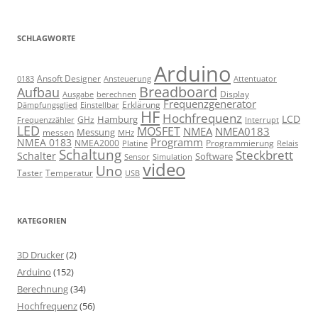
SCHLAGWORTE
Arduino
Ansoft Designer
Ansteuerung
Attentuator
0183
Breadboard
Aufbau
Display
Ausgabe
berechnen
Frequenzgenerator
Erklärung
Dämpfungsglied
Einstellbar
HF
Hochfrequenz
LCD
Hamburg
GHz
Frequenzzähler
Interrupt
LED
MOSFET
NMEA
NMEA0183
Messung
messen
MHz
Programm
NMEA 0183
NMEA2000
Programmierung
Relais
Platine
Schaltung
Steckbrett
Schalter
Software
Sensor
Simulation
video
Uno
Taster
Temperatur
USB
KATEGORIEN
3D Drucker
(2)
Arduino
(152)
Berechnung
(34)
Hochfrequenz
(56)