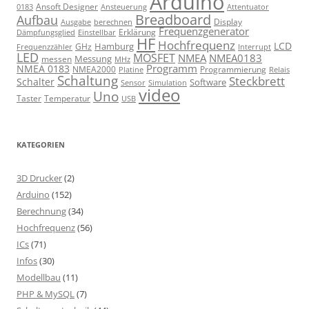
Arduino
Ansoft Designer
Ansteuerung
Attentuator
0183
Breadboard
Aufbau
Display
Ausgabe
berechnen
Frequenzgenerator
Erklärung
Dämpfungsglied
Einstellbar
HF
Hochfrequenz
LCD
Hamburg
GHz
Frequenzzähler
Interrupt
LED
MOSFET
NMEA
NMEA0183
Messung
messen
MHz
Programm
NMEA 0183
NMEA2000
Programmierung
Relais
Platine
Schaltung
Steckbrett
Schalter
Software
Sensor
Simulation
video
Uno
Taster
Temperatur
USB
KATEGORIEN
3D Drucker
(2)
Arduino
(152)
Berechnung
(34)
Hochfrequenz
(56)
ICs
(71)
Infos
(30)
Modellbau
(11)
PHP & MySQL
(7)