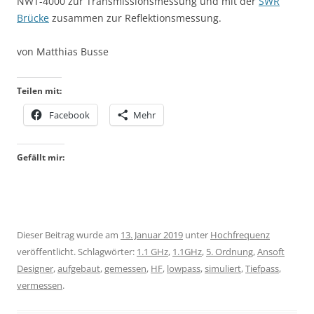
NWT-4000 zur Transmissionsmessung und mit der
SWR
Brücke
zusammen zur Reflektionsmessung.
von Matthias Busse
Teilen mit:
Facebook
Mehr
Gefällt mir:
Dieser Beitrag wurde am
13. Januar 2019
unter
Hochfrequenz
veröffentlicht. Schlagwörter:
1.1 GHz
,
1.1GHz
,
5. Ordnung
,
Ansoft
Designer
,
aufgebaut
,
gemessen
,
HF
,
lowpass
,
simuliert
,
Tiefpass
,
vermessen
.