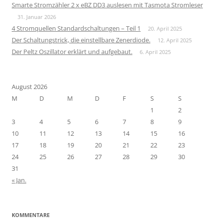
Smarte Stromzähler 2 x eBZ DD3 auslesen mit Tasmota Stromleser
31. Januar 2026
4 Stromquellen Standardschaltungen – Teil 1
20. April 2025
Der Schaltungstrick, die einstellbare Zenerdiode.
12. April 2025
Der Peltz Oszillator erklärt und aufgebaut.
6. April 2025
August 2026
M
D
M
D
F
S
S
1
2
3
4
5
6
7
8
9
10
11
12
13
14
15
16
17
18
19
20
21
22
23
24
25
26
27
28
29
30
31
« Jan.
KOMMENTARE