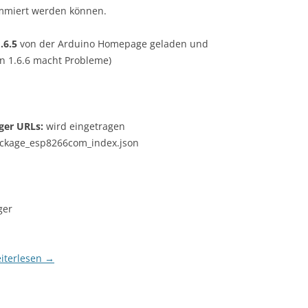
ammiert werden können.
.6.5
von der Arduino Homepage geladen und
sion 1.6.6 macht Probleme)
ger URLs:
wird eingetragen
ackage_esp8266com_index.json
ger
iterlesen
→