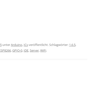
15
unter
Arduino
,
ICs
veröffentlicht. Schlagwörter:
1.6.5
,
ESP8266
,
GPIO-0
,
IDE
,
Server
,
WiFi
.