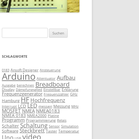
Suchen
nach:
SCHLAGWORTE
Ansoft Designer
Ansteuerung
0183
Arduino
Aufbau
Attentuator
Breadboard
Ausgabe
berechnen
Display
Erklärung
Dämpfungsglied
Einstellbar
Frequenzgenerator
GHz
Frequenzzähler
HF
Hochfrequenz
Hamburg
LED
LCD
Messung
messen
Interrupt
MHz
MOSFET
NMEA
NMEA0183
NMEA 0183
NMEA2000
Platine
Programm
Programmierung
Relais
Schaltung
Schalter
Sensor
Simulation
Steckbrett
Software
Taster
Temperatur
video
Uno
USB