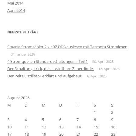
Mai 2014
April 2014
NEUESTE BEITRÄGE
Smarte Stromzähler 2 x eBZ DD3 auslesen mit Tasmota Stromleser
31. Januar 2026
4 Stromquellen Standardschaltungen – Teil 1
20. April 2025
Der Schaltungstrick, die einstellbare Zenerdiode.
12. April 2025
Der Peltz Oszillator erklärt und aufgebaut.
6. April 2025
August 2026
M
D
M
D
F
S
S
1
2
3
4
5
6
7
8
9
10
11
12
13
14
15
16
17
18
19
20
21
22
23