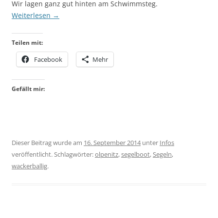
Wir lagen ganz gut hinten am Schwimmsteg.
Weiterlesen
→
Teilen mit:
Facebook
Mehr
Gefällt mir:
Dieser Beitrag wurde am
16. September 2014
unter
Infos
veröffentlicht. Schlagwörter:
olpenitz
,
segelboot
,
Segeln
,
wackerballig
.