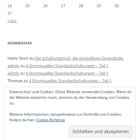
24
25
26
27
28
29
30
31
« Jan.
KOMMENTARE
Heinz Storr
zu
Der Schaltungstrick, die einstellbare Zenerdiode.
admin
zu
4 Stromquellen Standardschaltungen – Teil 1
admin
zu
4 Stromquellen Standardschaltungen – Teil 1
Thomas
zu
4 Stromquellen Standardschaltungen – Teil 1
Mats
zu
Einfache LED Konstantstromquelle aufbauen für 4-40V mit
Datenschutz und Cookies: Diese Website verwendet Cookies. Wenn du
2 Bauteilen, 1 Regler und 1 Widerstand.
die Website weiterhin nutzt, stimmst du der Verwendung von Cookies
zu.
Weitere Informationen, beispielsweise zur Kontrolle von Cookies,
findest du hier:
Cookie-Richtlinie
Stolz präsentiert von WordPress