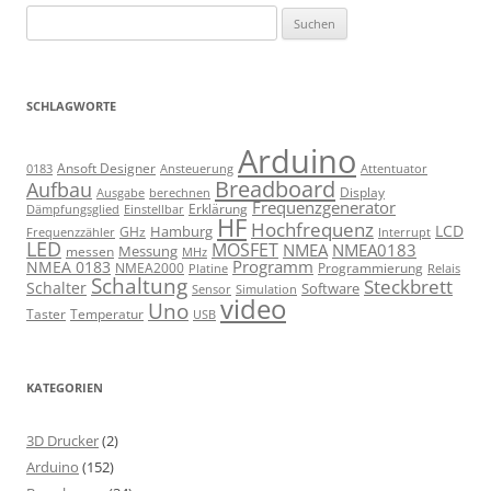
Suchen
nach:
SCHLAGWORTE
Arduino
Ansoft Designer
Ansteuerung
Attentuator
0183
Breadboard
Aufbau
Display
Ausgabe
berechnen
Frequenzgenerator
Erklärung
Dämpfungsglied
Einstellbar
HF
Hochfrequenz
LCD
Hamburg
GHz
Frequenzzähler
Interrupt
LED
MOSFET
NMEA
NMEA0183
Messung
messen
MHz
Programm
NMEA 0183
NMEA2000
Programmierung
Relais
Platine
Schaltung
Steckbrett
Schalter
Software
Sensor
Simulation
video
Uno
Taster
Temperatur
USB
KATEGORIEN
3D Drucker
(2)
Arduino
(152)