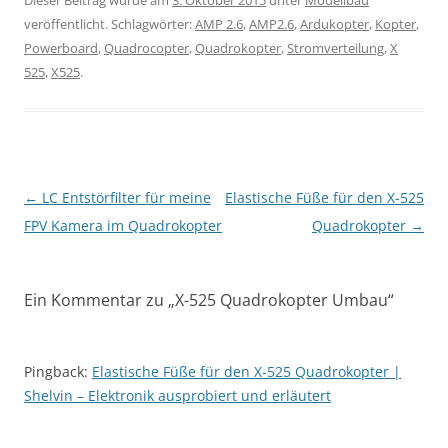
veröffentlicht. Schlagwörter:
AMP 2.6
,
AMP2.6
,
Ardukopter
,
Kopter
,
Powerboard
,
Quadrocopter
,
Quadrokopter
,
Stromverteilung
,
X
525
,
X525
.
Beitragsnavigation
←
LC Entstörfilter für meine
Elastische Füße für den X-525
FPV Kamera im Quadrokopter
Quadrokopter
→
Ein Kommentar zu „
X-525 Quadrokopter Umbau
“
Pingback:
Elastische Füße für den X-525 Quadrokopter |
Shelvin – Elektronik ausprobiert und erläutert