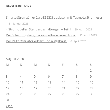
NEUESTE BEITRÄGE
Smarte Stromzähler 2 x eBZ DD3 auslesen mit Tasmota Stromleser
31. Januar 2026
4 Stromquellen Standardschaltungen – Teil 1
20. April 2025
Der Schaltungstrick, die einstellbare Zenerdiode.
12. April 2025
Der Peltz Oszillator erklärt und aufgebaut.
6. April 2025
August 2026
M
D
M
D
F
S
S
1
2
3
4
5
6
7
8
9
10
11
12
13
14
15
16
17
18
19
20
21
22
23
24
25
26
27
28
29
30
31
« Jan.