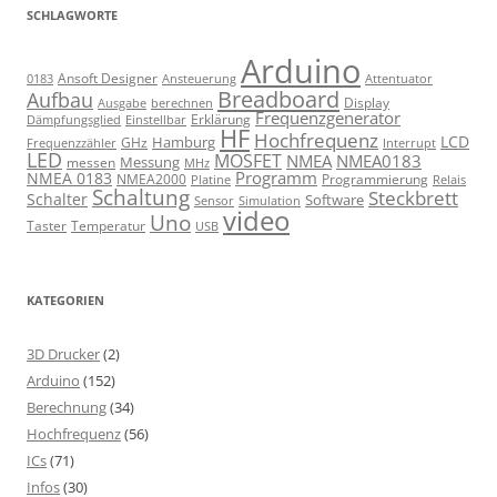
SCHLAGWORTE
Arduino
Ansoft Designer
Ansteuerung
Attentuator
0183
Breadboard
Aufbau
Display
Ausgabe
berechnen
Frequenzgenerator
Erklärung
Dämpfungsglied
Einstellbar
HF
Hochfrequenz
LCD
Hamburg
GHz
Frequenzzähler
Interrupt
LED
MOSFET
NMEA
NMEA0183
Messung
messen
MHz
Programm
NMEA 0183
NMEA2000
Programmierung
Relais
Platine
Schaltung
Steckbrett
Schalter
Software
Sensor
Simulation
video
Uno
Taster
Temperatur
USB
KATEGORIEN
3D Drucker
(2)
Arduino
(152)
Berechnung
(34)
Hochfrequenz
(56)
ICs
(71)
Infos
(30)