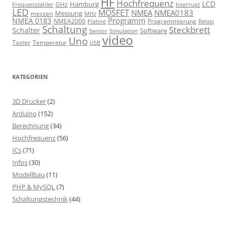
HF
Hochfrequenz
LCD
Hamburg
GHz
Frequenzzähler
Interrupt
LED
MOSFET
NMEA
NMEA0183
Messung
messen
MHz
Programm
NMEA 0183
NMEA2000
Programmierung
Relais
Platine
Schaltung
Steckbrett
Schalter
Software
Sensor
Simulation
video
Uno
Taster
Temperatur
USB
KATEGORIEN
3D Drucker
(2)
Arduino
(152)
Berechnung
(34)
Hochfrequenz
(56)
ICs
(71)
Infos
(30)
Modellbau
(11)
PHP & MySQL
(7)
Schaltungstechnik
(44)