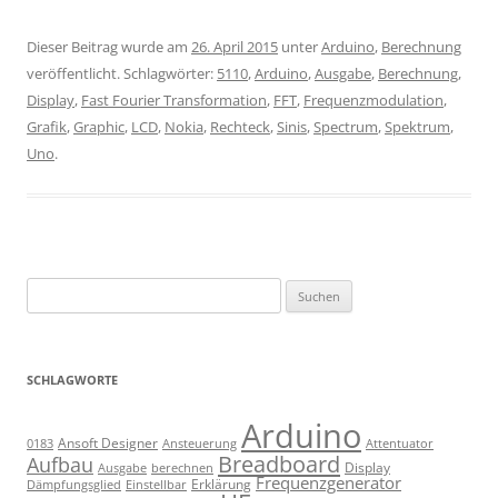
Dieser Beitrag wurde am
26. April 2015
unter
Arduino
,
Berechnung
veröffentlicht. Schlagwörter:
5110
,
Arduino
,
Ausgabe
,
Berechnung
,
Display
,
Fast Fourier Transformation
,
FFT
,
Frequenzmodulation
,
Grafik
,
Graphic
,
LCD
,
Nokia
,
Rechteck
,
Sinis
,
Spectrum
,
Spektrum
,
Uno
.
Suchen
nach:
SCHLAGWORTE
Arduino
Ansoft Designer
Ansteuerung
Attentuator
0183
Breadboard
Aufbau
Display
Ausgabe
berechnen
Frequenzgenerator
Erklärung
Dämpfungsglied
Einstellbar