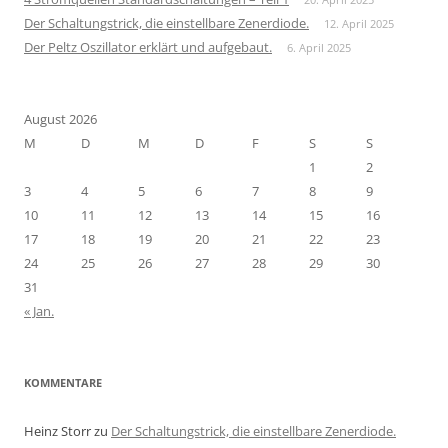
Der Schaltungstrick, die einstellbare Zenerdiode.
12. April 2025
Der Peltz Oszillator erklärt und aufgebaut.
6. April 2025
August 2026
M
D
M
D
F
S
S
1
2
3
4
5
6
7
8
9
10
11
12
13
14
15
16
17
18
19
20
21
22
23
24
25
26
27
28
29
30
31
« Jan.
KOMMENTARE
Heinz Storr
zu
Der Schaltungstrick, die einstellbare Zenerdiode.