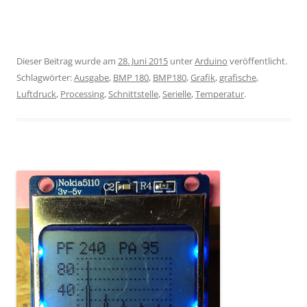
Dieser Beitrag wurde am
28. Juni 2015
unter
Arduino
veröffentlicht.
Schlagwörter:
Ausgabe
,
BMP 180
,
BMP180
,
Grafik
,
grafische
,
Luftdruck
,
Processing
,
Schnittstelle
,
Serielle
,
Temperatur
.