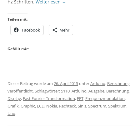
Hz Schritten.
Weiterlesen
→
Teilen mit:
Facebook
Mehr
Gefällt mir:
Dieser Beitrag wurde am
26. April 2015
unter
Arduino
,
Berechnung
veröffentlicht. Schlagwörter:
5110
,
Arduino
,
Ausgabe
,
Berechnung
,
Display
,
Fast Fourier Transformation
,
FFT
,
Frequenzmodulation
,
Grafik
,
Graphic
,
LCD
,
Nokia
,
Rechteck
,
Sinis
,
Spectrum
,
Spektrum
,
Uno
.