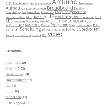
Arduino
Ansoft Designer
Ansteuerung
Attentuator
0183
Breadboard
Aufbau
Display
Ausgabe
berechnen
Frequenzgenerator
Erklärung
Dämpfungsglied
Einstellbar
HF
Hochfrequenz
LCD
Hamburg
GHz
Frequenzzähler
Interrupt
LED
MOSFET
NMEA
NMEA0183
Messung
messen
MHz
Programm
NMEA 0183
NMEA2000
Programmierung
Relais
Platine
Schaltung
Steckbrett
Schalter
Software
Sensor
Simulation
video
Uno
Taster
Temperatur
USB
KATEGORIEN
3D Drucker
(2)
Arduino
(152)
Berechnung
(34)
Hochfrequenz
(56)
ICs
(71)
Infos
(30)
Modellbau
(11)
PHP & MySQL
(7)