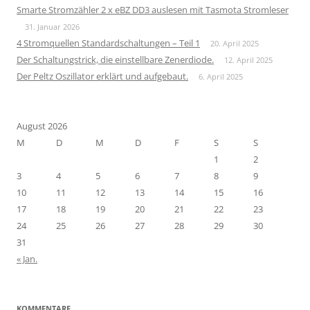
Smarte Stromzähler 2 x eBZ DD3 auslesen mit Tasmota Stromleser
31. Januar 2026
4 Stromquellen Standardschaltungen – Teil 1
20. April 2025
Der Schaltungstrick, die einstellbare Zenerdiode.
12. April 2025
Der Peltz Oszillator erklärt und aufgebaut.
6. April 2025
August 2026
M
D
M
D
F
S
S
1
2
3
4
5
6
7
8
9
10
11
12
13
14
15
16
17
18
19
20
21
22
23
24
25
26
27
28
29
30
31
« Jan.
KOMMENTARE