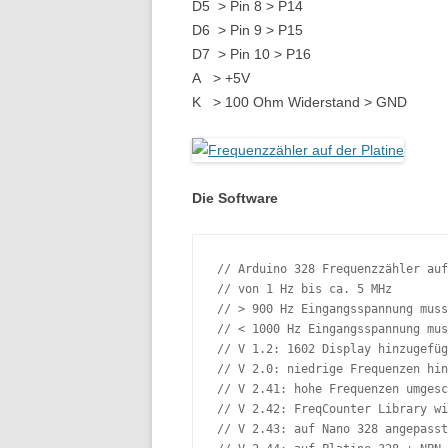
D5 > Pin 8 > P14
D6 > Pin 9 > P15
D7 > Pin 10 > P16
A > +5V
K > 100 Ohm Widerstand > GND
Die Software
// Arduino 328 Frequenzzähler auf
// von 1 Hz bis ca. 5 MHz

// > 900 Hz Eingangsspannung muss
// < 1000 Hz Eingangsspannung mus
// V 1.2: 1602 Display hinzugefüg
// V 2.0: niedrige Frequenzen hin
// V 2.41: hohe Frequenzen umgesc
// V 2.42: FreqCounter Library wi
// V 2.43: auf Nano 328 angepasst
