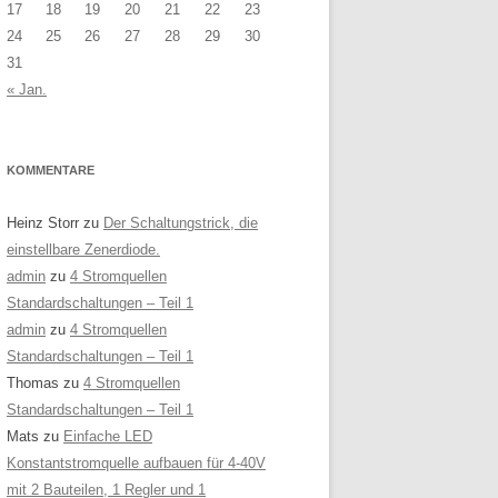
17
18
19
20
21
22
23
24
25
26
27
28
29
30
31
« Jan.
KOMMENTARE
Heinz Storr
zu
Der Schaltungstrick, die
einstellbare Zenerdiode.
admin
zu
4 Stromquellen
Standardschaltungen – Teil 1
admin
zu
4 Stromquellen
Standardschaltungen – Teil 1
Thomas
zu
4 Stromquellen
Standardschaltungen – Teil 1
Mats
zu
Einfache LED
Konstantstromquelle aufbauen für 4-40V
mit 2 Bauteilen, 1 Regler und 1