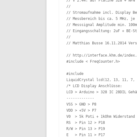
// V 2.44: auf Platine 328 + NPN 
//

// Stromaufnahme incl. Display Be
// Messbereich bis ca. 5 MHz, je 
// Messsignal Amplitude min. 100m
// Eingangsschaltung: 2uF + BE-St
//

// Matthias Busse 16.11.2014 Vers
// http://interface.khm.de/index.
#include < FreqCounter.h>

#include 

LiquidCrystal lcd(12, 13, 11, 7, 
/* LCD Display Anschlüsse:

LCD > Arduino > 328 IC 28DIL Gehä
-------------

VSS > GND > P8

VDD > +5V > P7

V0  > 5k Poti + 1kOhm Widerstand 
RS  > Pin 12 > P18

R/W > Pin 13 > P19

E   > Pin 11 > P17
