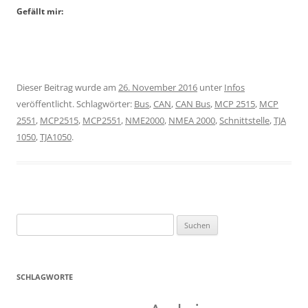
Gefällt mir:
Dieser Beitrag wurde am
26. November 2016
unter
Infos
veröffentlicht. Schlagwörter:
Bus
,
CAN
,
CAN Bus
,
MCP 2515
,
MCP
2551
,
MCP2515
,
MCP2551
,
NME2000
,
NMEA 2000
,
Schnittstelle
,
TJA
1050
,
TJA1050
.
Suchen
nach:
SCHLAGWORTE