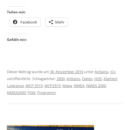
Teilen mit:
Facebook
Mehr
Gefällt mir:
Dieser Beitrag wurde am
30. November 2016
unter
Arduino
,
ICs
veröffentlicht. Schlagwörter:
2000
,
Arduino
,
Daten
,
HDS
,
Klartext
,
Lowrance
,
MCP 2515
,
MCP2515
,
Mega
,
NMEA
,
NMEA 2000
,
NMEA2000
,
PGN
,
Programm
.