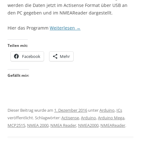
werden die Daten jetzt im Actisense Format über USB an
den PC gegeben und im NMEAReader dargestellt.
Hier das Programm
Weiterlesen
→
Teilen mit:
Facebook
Mehr
Gefällt mir:
Dieser Beitrag wurde am
1. Dezember 2016
unter
Arduino
,
ICs
veröffentlicht. Schlagwörter:
Actisense
,
Arduino
,
Arduino Mega
,
MCP2515
,
NMEA 2000
,
NMEA Reader
,
NMEA2000
,
NMEAReader
.