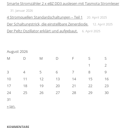
Smarte Stromzähler 2 x eBZ DD3 auslesen mit Tasmota Stromleser
31. Januar 2026
4 Stromquellen Standardschaltungen – Teil 1
20. April 2025
Der Schaltungstrick, die einstellbare Zenerdiode.
12. April 2025
Der Peltz Oszillator erklärt und aufgebaut.
6. April 2025
August 2026
M
D
M
D
F
S
S
1
2
3
4
5
6
7
8
9
10
11
12
13
14
15
16
17
18
19
20
21
22
23
24
25
26
27
28
29
30
31
« Jan.
KOMMENTARE