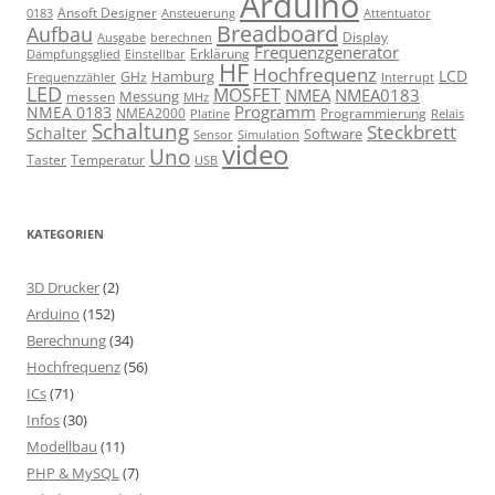
Arduino
Ansoft Designer
Ansteuerung
Attentuator
0183
Breadboard
Aufbau
Display
Ausgabe
berechnen
Frequenzgenerator
Erklärung
Dämpfungsglied
Einstellbar
HF
Hochfrequenz
LCD
Hamburg
GHz
Frequenzzähler
Interrupt
LED
MOSFET
NMEA
NMEA0183
Messung
messen
MHz
Programm
NMEA 0183
NMEA2000
Programmierung
Relais
Platine
Schaltung
Steckbrett
Schalter
Software
Sensor
Simulation
video
Uno
Taster
Temperatur
USB
KATEGORIEN
3D Drucker
(2)
Arduino
(152)
Berechnung
(34)
Hochfrequenz
(56)
ICs
(71)
Infos
(30)
Modellbau
(11)
PHP & MySQL
(7)